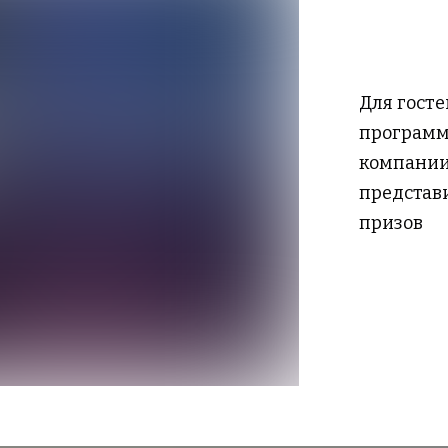
Для гост
программ
компании
представ
призов