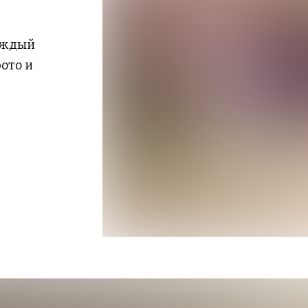
аждый
фото
и