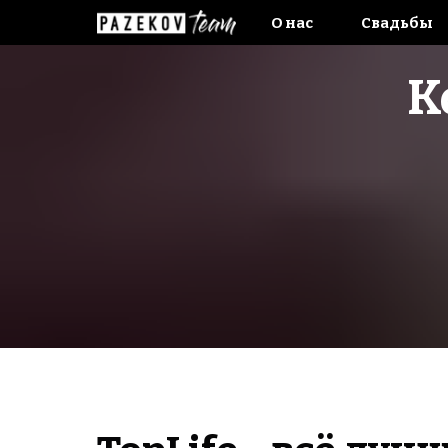
О нас
Свадьбы
К