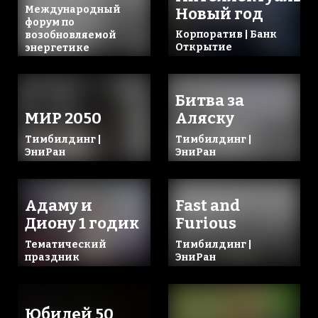
Международный
Новый год
форум по
Корпоратив | Банк
возобновляемой
Открытие
энергетике
Битва за
МИР 2050
Аляску
Тимбилдинг |
Тимбилдинг |
ЭниРан
ЭниРан
Адаму и
Fast and
Диону 1 годик
Furious
Тематический
Тимбилдинг |
праздник
ЭниРан
Юбилей 50