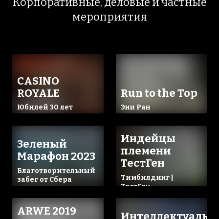
Корпоративные, деловые и частные
мероприятия
CASINO
ROYALE
Run to the Top
Юбилей 30 лет
Эни Ран
Индейцы
Зеленый
племени
Марафон 2023
ТестГен
Благотворительный
Тимбилдинг |
забег от Сбера
ТестГен
ARWE 2019
Интеллектуальн