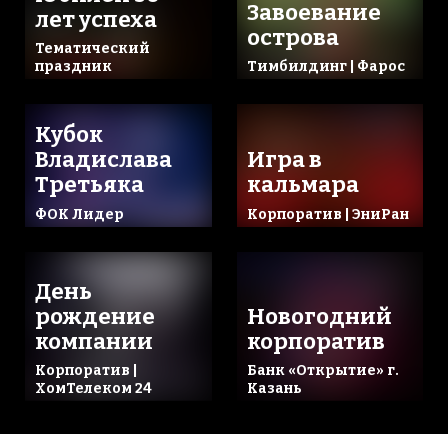
Завоевание
лет успеха
острова
Тематический
праздник
Тимбилдинг | Фарос
Кубок
Владислава
Игра в
Третьяка
кальмара
ФОК Лидер
Корпоратив | ЭниРан
День
рождение
Новогодний
компании
корпоратив
Корпоратив |
Банк «Открытие» г.
ХомТелеком 24
Казань